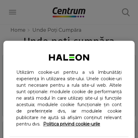
Home
Unde Poți Cumpăra
Unde poți cumpăra
Produse
Multivitamine
Descoperă
Utilizăm cookie-uri pentru a vă îmbunătăți
Centrum Complete from A to Zinc
Benefit Blends
experiența în utilizarea site-ului. Unele cookie-uri
Beneficii
Despre
sunt necesare pentru a rula site-ul web. Altele
Centrum Men
sunt opționale: modulele cookie de performanță
Centrum Immunity cu extract de soc
ne arată modul în care utilizați site-ul și funcțiile
Știința din spatele Centrum
Centrum Women
Află aici care formulă ți se
acestuia; modulele cookie funcționale țin cont
Centrum Active Move
de preferințele dvs, iar modulele cookie
Centrum Silver 50+
potrivește
publicitare ne ajută să afișăm conținut relevant
Centrum Energy
pentru dvs.
Politica privind cookie-urile
Centrum Silver Men 50+
Unde poți cumpăra
Centrum Beauty & Collagen