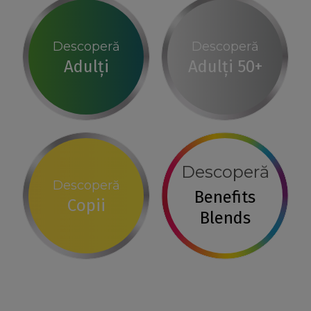
Descoperă
Descoperă
Adulți
Adulți 50+
Descoperă
Descoperă
Benefits
Copii
Blends