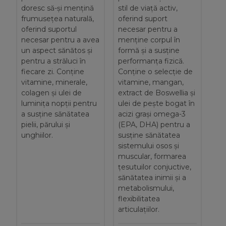
doresc să-și mențină
stil de viață activ,
frumusețea naturală,
oferind suport
oferind suportul
necesar pentru a
necesar pentru a avea
menține corpul în
un aspect sănătos și
formă și a susține
pentru a străluci în
performanța fizică.
fiecare zi. Conține
Conține o selecție de
vitamine, minerale,
vitamine, mangan,
colagen și ulei de
extract de Boswellia și
luminița nopții pentru
ulei de pește bogat în
a susține sănătatea
acizi grași omega-3
pielii, părului și
(EPA, DHA) pentru a
unghiilor.
susține sănătatea
sistemului osos și
muscular, formarea
țesutuilor conjuctive,
sănătatea inimii și a
metabolismului,
flexibilitatea
articulațiilor.