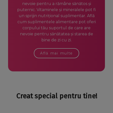
nevoie pentru a rămâne sănătos și
puternic. Vitaminele și mineralele pot fi
un sprijin nutrițional suplimentar. Află
cum suplimentele alimentare pot oferi
corpului tău suportul de care are
nevoie pentru sănătatea și starea de
bine de zi cu zi.
Află mai multe
Creat special pentru tine!