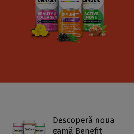
Centrum Silver Women 50+
Centrum Junior
Select Country
România
Centrum Kids VitaGummies
Haleon, Homepage
Descoperă noua
gamă Benefit