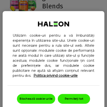
Blends
Formulele inovatoare
Centrum, concepute pentru
nevoile specifice corpului tău.
Utilizăm cookie-uri pentru a vă îmbunătăți
Află mai multe
experiența în utilizarea site-ului. Unele cookie-uri
sunt necesare pentru a rula site-ul web. Altele
sunt opționale: modulele cookie de performanță
Află ce produs se
ne arată modul în care utilizați site-ul și funcțiile
acestuia; modulele cookie funcționale țin cont
potrivește
de preferințele dvs, iar modulele cookie
publicitare ne ajută să afișăm conținut relevant
nevoilor tale
pentru dvs.
Politica privind cookie-urile
Nu ești sigur care produs
Centrum este potrivit pentru
tine?
Blochează cookie-urile
Permiteți tot
Alege formula potrivită