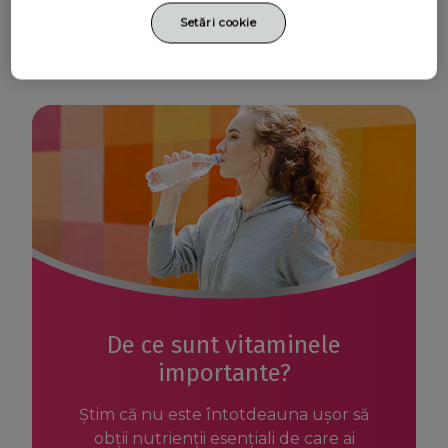
pentru tine
Setări cookie
De ce sunt vitaminele
importante?
Știm că nu este întotdeauna ușor să
obții nutrienții esențiali de care ai